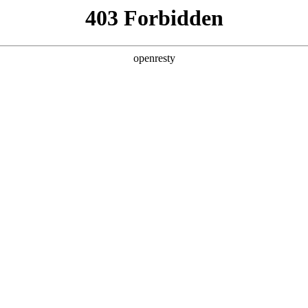
您需要什么帮助？
请填写您的相关情况，我们将及时联系您反馈处理
*
公司
*
姓名
*
电话