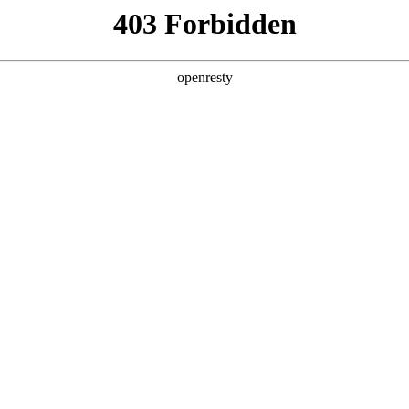
产品及服务
行业解决方案
合作伙伴
投资者关系
国际问学
智算基础设施
算力调度加速
智